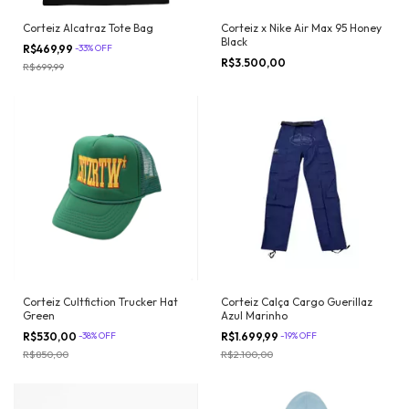
Corteiz Alcatraz Tote Bag
Corteiz x Nike Air Max 95 Honey
Black
R$469,99
-
33
%
OFF
R$3.500,00
R$699,99
Corteiz Calça Cargo Guerillaz
Corteiz Cultfiction Trucker Hat
Azul Marinho
Green
R$1.699,99
-
19
%
OFF
R$530,00
-
38
%
OFF
R$2.100,00
R$850,00