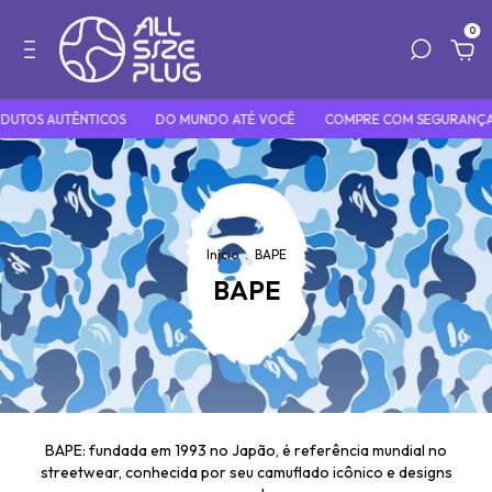
0
UTOS AUTÊNTICOS
DO MUNDO ATÉ VOCÊ
COMPRE COM SEGURANÇA 
Início
.
BAPE
BAPE
BAPE: fundada em 1993 no Japão, é referência mundial no
streetwear, conhecida por seu camuflado icônico e designs