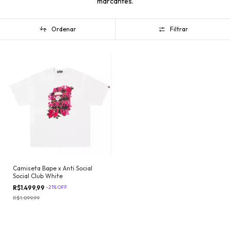
marcantes.
Ordenar
Filtrar
Camiseta Bape x Anti Social
Social Club White
R$1.499,99
-
21
%
OFF
R$1.899,99