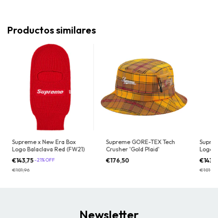
Productos similares
Supreme x New Era Box
Supreme GORE-TEX Tech
Suprem
Logo Balaclava Red (FW21)
Crusher 'Gold Plaid'
Logo B
€143,75
-
21
%
OFF
€176,50
€143,
€181,96
€181,96
Newsletter