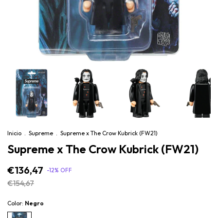
Inicio
.
Supreme
.
Supreme x The Crow Kubrick (FW21)
Supreme x The Crow Kubrick (FW21)
€136,47
-
12
%
OFF
€154,67
Color:
Negro