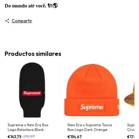
Do mundo até você. 🔌🌎
Compartir
Productos similares
Supreme x New Era Box
New Era x Supreme Touca
Supre
Logo Balaclava Black
Box Logo Dark Orange
Crushe
€143,75
-
21
%
OFF
€154,67
€176,