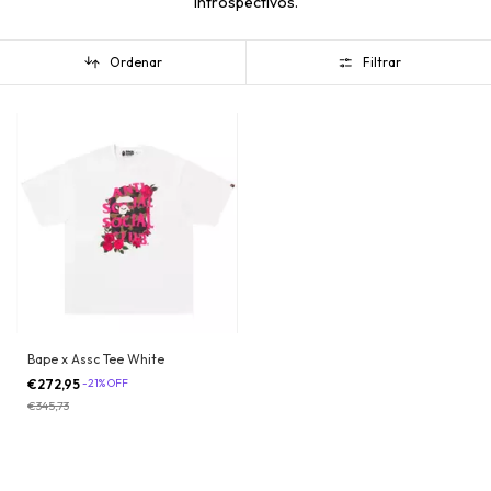
introspectivos.
Ordenar
Filtrar
Bape x Assc Tee White
€272,95
-
21
%
OFF
€345,73