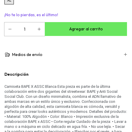
XL
¡No te lo pierdas, es el último!
Medios de envío
Descripción
Camiseta BAPE X ASSC Blanca Esta pieza es parte de la última
colaboración entre dos gigantes del streetwear: BAPE y Anti Social
Social Club. Con un diseño minimalista, combina el ADN llamativo de
ambas marcas en un estilo único y exclusivo. Confeccionada con
algodón de alta calidad, esta camiseta blanca es cómoda, versátil y
perfecta para crear looks auténticos y modernos. Detalles del producto:
• Material: 100% Algodón • Color: Blanco • Impresión exclusiva de la
colaboración BAPE x ASSC • Corte regular Cuidado de la pieza: • Lavar a
mano o a máquina en ciclo delicado en agua fría. • No use lejía. • Secar
a la sombra para evitar la decoloración. • Planchar por el revés, a baja