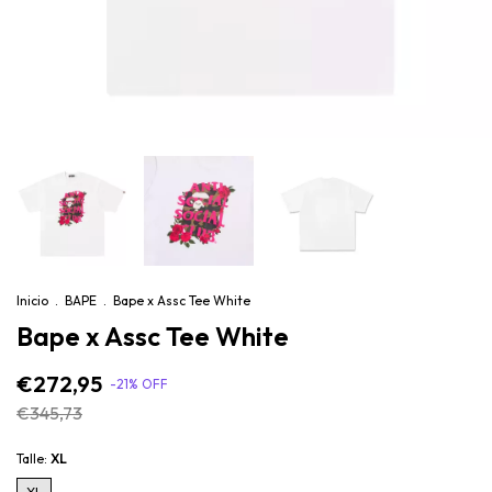
Inicio
.
BAPE
.
Bape x Assc Tee White
Bape x Assc Tee White
€272,95
-
21
%
OFF
€345,73
Talle:
XL