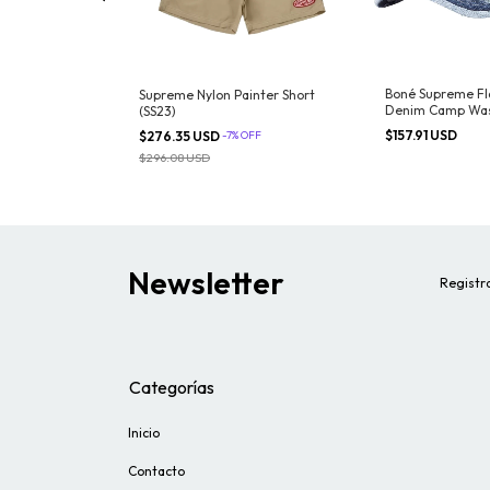
Boné Supreme F
ones Thermal
Supreme Nylon Painter Short
Denim Camp Was
ural
(SS23)
$157.91 USD
FF
$276.35 USD
-
7
%
OFF
$296.08 USD
Newsletter
Registra
Categorías
Inicio
Contacto