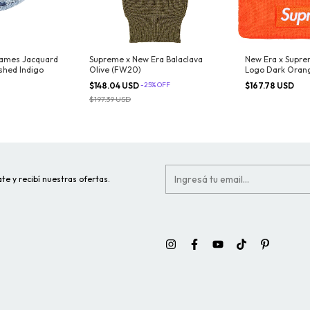
lames Jacquard
Supreme x New Era Balaclava
New Era x Supre
hed Indigo
Olive (FW20)
Logo Dark Oran
$148.04 USD
-
25
%
OFF
$167.78 USD
$197.39 USD
te y recibí nuestras ofertas.