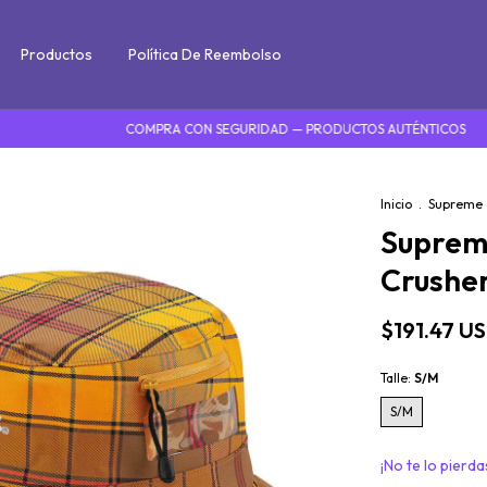
Productos
Política De Reembolso
COMPRA CON SEGURIDAD — PRODUCTOS AUTÉNTICOS
DEL MU
Inicio
.
Supreme
Suprem
Crusher
$191.47 U
Talle:
S/M
S/M
¡No te lo pierdas