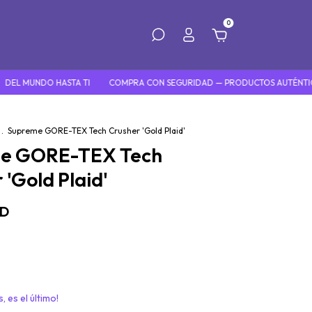
0
NDO HASTA TI
COMPRA CON SEGURIDAD — PRODUCTOS AUTÉNTICOS
.
Supreme GORE-TEX Tech Crusher 'Gold Plaid'
e GORE-TEX Tech
 'Gold Plaid'
SD
, es el último!