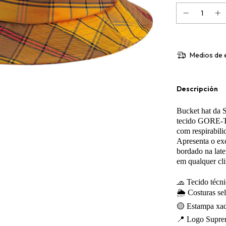
Medios de 
Descripción
Bucket hat da 
tecido GORE-T
com respirabili
Apresenta o ex
bordado na late
em qualquer cl
🧢 Tecido té
🌦️ Costuras se
🟡 Estampa xadr
📍 Logo Suprem