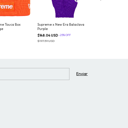
Supreme Bolt Sn
me Touca Box
Supreme x New Era Balaclava
ge
Purple
$169.76 USD
$148.04 USD
-
25
%
OFF
$197.39 USD