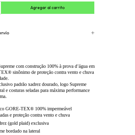
envío
Supreme com construção 100% à prova d’água em
EX® sinônimo de proteção contra vento e chuva
dade.
clusivo padrão xadrez dourado, logo Supreme
ral e costuras seladas para máxima performance
ima.
cnico GORE-TEX® 100% impermeável
ladas e proteção contra vento e chuva
ez (gold plaid) exclusiva
e bordado na lateral